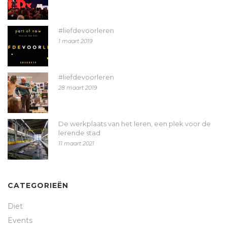
#liefdevoorleren
1 maart 2019
#liefdevoorleren
28 maart 2019
De werkplaats van het leren, een plek voor de
lerende stad
11 maart 2021
CATEGORIEËN
Diet
Events