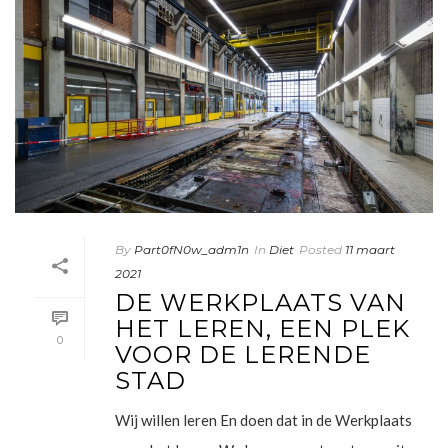
By
Part0fN0w_adm1n
In
Diet
Posted
11 maart
2021
DE WERKPLAATS VAN
HET LEREN, EEN PLEK
0
VOOR DE LERENDE
STAD
Wij willen leren En doen dat in de Werkplaats