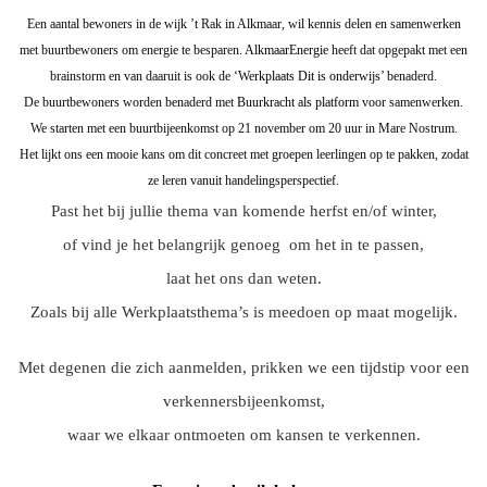
Een aantal bewoners in de wijk ’t Rak in Alkmaar,
wil kennis delen en samenwerken
met buurtbewoners om energie te besparen.
AlkmaarEnergie
heeft dat opgepakt met een
brainstorm en van daaruit is ook de
‘Werkplaats Dit is onderwijs’
benaderd.
De buurtbewoners worden benaderd met
Buurkracht als platform
voor samenwerken.
We starten met een buurtbijeenkomst op 21 november om 20 uur in Mare Nostrum.
Het lijkt ons een mooie kans om dit concreet met groepen leerlingen op te pakken, zodat
ze leren vanuit handelingsperspectief.
Past het bij jullie thema van komende herfst en/of winter,
of vind je het belangrijk genoeg om het in te passen,
laat het ons dan weten.
Zoals bij alle Werkplaatsthema’s is meedoen op maat mogelijk.
Met degenen die zich aanmelden, prikken we een tijdstip voor een
verkennersbijeenkomst,
waar we elkaar ontmoeten om kansen te verkennen.